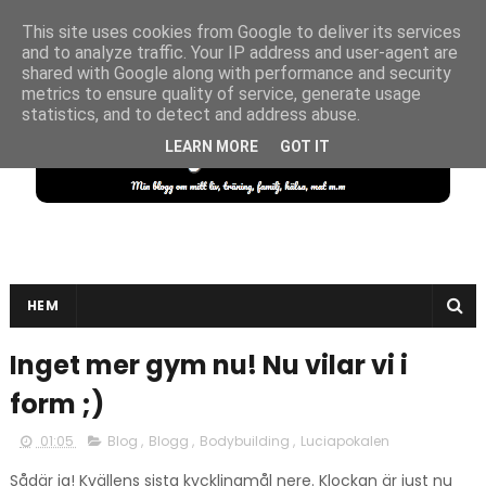
This site uses cookies from Google to deliver its services
and to analyze traffic. Your IP address and user-agent are
shared with Google along with performance and security
metrics to ensure quality of service, generate usage
statistics, and to detect and address abuse.
LEARN MORE
GOT IT
HEM
Inget mer gym nu! Nu vilar vi i
form ;)
01:05
Blog
,
Blogg
,
Bodybuilding
,
Luciapokalen
Sådär ja! Kvällens sista kycklingmål nere. Klockan är just nu