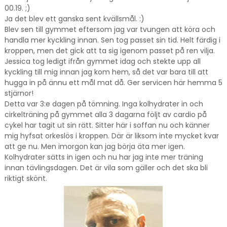
00.19. ;)
Ja det blev ett ganska sent kvällsmål. :)
Blev sen till gymmet eftersom jag var tvungen att köra och
handla mer kyckling innan. Sen tog passet sin tid. Helt färdig i
kroppen, men det gick att ta sig igenom passet på ren vilja.
Jessica tog ledigt ifrån gymmet idag och stekte upp all
kyckling till mig innan jag kom hem, så det var bara till att
hugga in på ännu ett mål mat då. Ger servicen här hemma 5
stjärnor!
Detta var 3:e dagen på tömning. Inga kolhydrater in och
cirkelträning på gymmet alla 3 dagarna följt av cardio på
cykel har tagit ut sin rätt. Sitter här i soffan nu och känner
mig hyfsat orkeslös i kroppen. Där är liksom inte mycket kvar
att ge nu. Men imorgon kan jag börja äta mer igen.
Kolhydrater sätts in igen och nu har jag inte mer träning
innan tävlingsdagen. Det är vila som gäller och det ska bli
riktigt skönt.