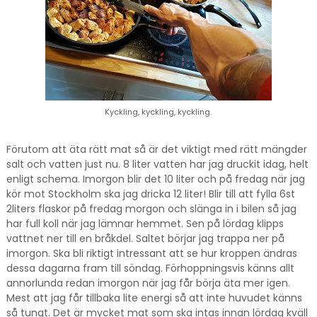
Kyckling, kyckling, kyckling.
Förutom att äta rätt mat så är det viktigt med rätt mängder
salt och vatten just nu. 8 liter vatten har jag druckit idag, helt
enligt schema. Imorgon blir det 10 liter och på fredag när jag
kör mot Stockholm ska jag dricka 12 liter! Blir till att fylla 6st
2liters flaskor på fredag morgon och slänga in i bilen så jag
har full koll när jag lämnar hemmet. Sen på lördag klipps
vattnet ner till en bråkdel. Saltet börjar jag trappa ner på
imorgon. Ska bli riktigt intressant att se hur kroppen ändras
dessa dagarna fram till söndag. Förhoppningsvis känns allt
annorlunda redan imorgon när jag får börja äta mer igen.
Mest att jag får tillbaka lite energi så att inte huvudet känns
så tungt. Det är mycket mat som ska intas innan lördag kväll