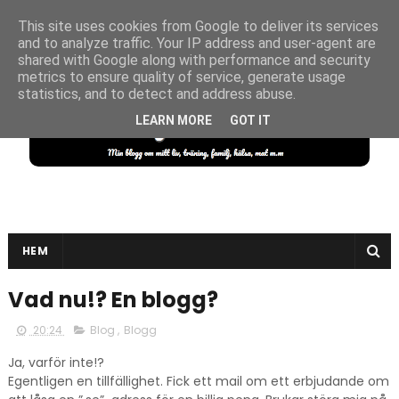
This site uses cookies from Google to deliver its services
and to analyze traffic. Your IP address and user-agent are
shared with Google along with performance and security
metrics to ensure quality of service, generate usage
statistics, and to detect and address abuse.
LEARN MORE
GOT IT
HEM
Vad nu!? En blogg?
20:24
Blog
,
Blogg
Ja, varför inte!?
Egentligen en tillfällighet. Fick ett mail om ett erbjudande om