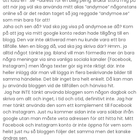
att låsa en ”.se”-adress för en billig peng. Brukar störa mig på
att när jag väl ska använda mitt alias ”andymoe” någonstans
online så är det redan taget så jag reggade ”andymoe.se”
som min bara för att!
Jaha och sen då? Vad ska jag visa på andymoe.se då? Kom
på att jag via mitt google konto redan hade tillgång till en
blogg. Den var inte aktiverad men nu kunde vara ett bra
tillfälle. Men en blogg då, vad ska jag skriva där? Hmm.. ja
alltid något tänkte jag. Ibland vill man förmedla mer än bara
några meningar via sina vanliga sociala kanaler (Facebook,
Instagram) men långa texter gör sig inte riktigt där. Inte
heller inlägg där man vill lägga in flera beskrivande bilder till
samma händelse. Det blir inget bra helt enkelt. Då kan man
ju använda bloggen vid de tillfällen och hänvisa hit.
Jag har INTE tänkt använda bloggen som någon dagbok och
skriva om allt och inget, i tid och otid, definitivt inte. Jag har
mer tänkt använda den som ett komplement till Facebook
och Instagram. Just nu kommer sidan inte vara sökbar ifrån
google utan man måste veta adressen för att hitta hit. Mitt
Facebook och Instagram konto är inte öppna för vem som
helst just nu så bloggen följer det samma men det kanske
ändras sen.