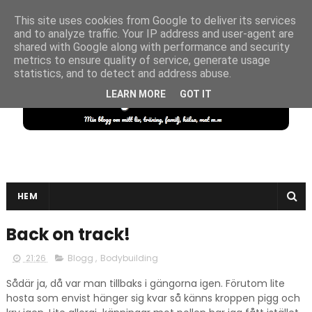
This site uses cookies from Google to deliver its services
and to analyze traffic. Your IP address and user-agent are
shared with Google along with performance and security
metrics to ensure quality of service, generate usage
statistics, and to detect and address abuse.
LEARN MORE
GOT IT
HEM
Back on track!
21:26
Blogg
,
Bodybuilding
Sådär ja, då var man tillbaks i gängorna igen. Förutom lite
hosta som envist hänger sig kvar så känns kroppen pigg och