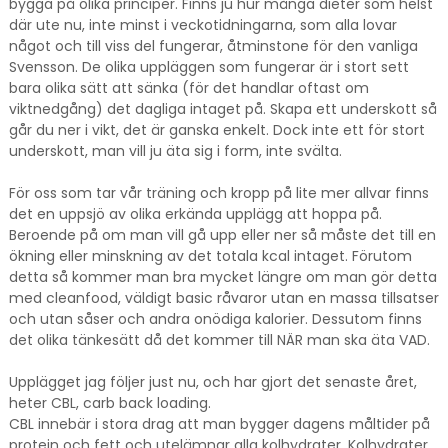
bygga på olika principer. Finns ju hur många dieter som helst
där ute nu, inte minst i veckotidningarna, som alla lovar
något och till viss del fungerar, åtminstone för den vanliga
Svensson. De olika uppläggen som fungerar är i stort sett
bara olika sätt att sänka (för det handlar oftast om
viktnedgång) det dagliga intaget på. Skapa ett underskott så
går du ner i vikt, det är ganska enkelt. Dock inte ett för stort
underskott, man vill ju äta sig i form, inte svälta.
För oss som tar vår träning och kropp på lite mer allvar finns
det en uppsjö av olika erkända upplägg att hoppa på.
Beroende på om man vill gå upp eller ner så måste det till en
ökning eller minskning av det totala kcal intaget. Förutom
detta så kommer man bra mycket längre om man gör detta
med cleanfood, väldigt basic råvaror utan en massa tillsatser
och utan såser och andra onödiga kalorier. Dessutom finns
det olika tänkesätt då det kommer till NÄR man ska äta VAD.
Upplägget jag följer just nu, och har gjort det senaste året,
heter CBL, carb back loading.
CBL innebär i stora drag att man bygger dagens måltider på
protein och fett och utelämnar alla kolhydrater. Kolhydrater