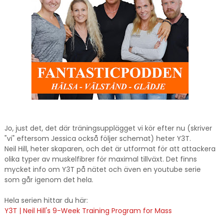
Jo, just det, det där träningsupplägget vi kör efter nu (skriver
"vi" eftersom Jessica också följer schemat) heter Y3T.
Neil Hill, heter skaparen, och det är utformat för att attackera
olika typer av muskelfibrer för maximal tillväxt. Det finns
mycket info om Y3T på nätet och även en youtube serie
som går igenom det hela.
Hela serien hittar du här:
Y3T | Neil Hill's 9-Week Training Program for Mass