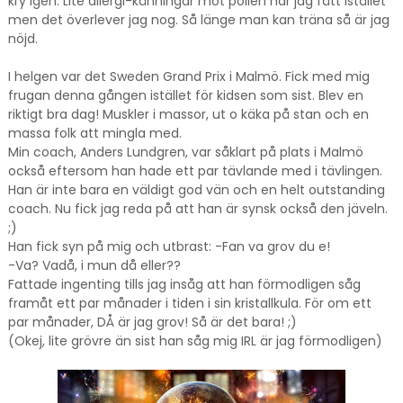
kry igen. Lite allergi-känningar mot pollen har jag fått istället
men det överlever jag nog. Så länge man kan träna så är jag
nöjd.
I helgen var det Sweden Grand Prix i Malmö. Fick med mig
frugan denna gången istället för kidsen som sist. Blev en
riktigt bra dag! Muskler i massor, ut o käka på stan och en
massa folk att mingla med.
Min coach, Anders Lundgren, var såklart på plats i Malmö
också eftersom han hade ett par tävlande med i tävlingen.
Han är inte bara en väldigt god vän och en helt outstanding
coach. Nu fick jag reda på att han är synsk också den jäveln.
;)
Han fick syn på mig och utbrast: -Fan va grov du e!
-Va? Vadå, i mun då eller??
Fattade ingenting tills jag insåg att han förmodligen såg
framåt ett par månader i tiden i sin kristallkula. För om ett
par månader, DÅ är jag grov! Så är det bara! ;)
(Okej, lite grövre än sist han såg mig IRL är jag förmodligen)