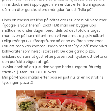
finns dock med i upplägget men endast efter träningspass,
då man äter ganska stora mängder för att "fylla på".
Finns en massa att läsa på nätet om CBL om ni vill veta mer
(google is your friend). Exakt HUR man sen bygger upp
måltiderna under dagen beror dels på det totala intaget
men även på hur militant man vill vara mot sig själv såklart.
Enligt många CBL förespråkare så är en av fördelarna med
CBL att man kan komma undan med att "fylla på" med vilka
kolhydrater som helst i stort sett. De äter gärna pizza,
snickers och annat gott efter passen och tycker att detta är
den perfekta vägen att gå.
Tvivlar dock på att just den vägen hade fungerat för mig
faktiskt ;). Men CBL, DET funkar!
Min påfyllnads måltid efter passen just nu, är en kastrull ris
typ, ingen pizza :D